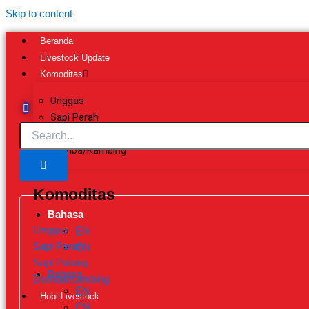
Skip to content
Beranda
Livestock Update
Komoditas
Unggas
Sapi Perah
Sapi Potong
Domba/Kambing
Komoditas
Bahasa
Unggas
EN
Sapi Perah
CN
Sapi Potong
Bahasa
Domba/Kambing
EN
Hobi Livestock
CN