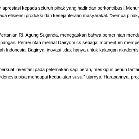
presiasi kepada seluruh pihak yang hadir dan berkontribusi. Menur
ada efisiensi produksi dan kesejahteraan masyarakat. “Semua pihak
ertanian RI, Agung Suganda, menegaskan bahwa pemerintah mendukun
di lapangan. Pemerintah melihat Dairyomics sebagai momentum mempe
h Indonesia. Baginya, inovasi tidak hanya untuk kalangan akademisi
at investasi pada peternakan sapi perah, meskipun penuh tantangan
 Indonesia bisa mencapai kedaulatan susu,” ujarnya. Harapannya, pro