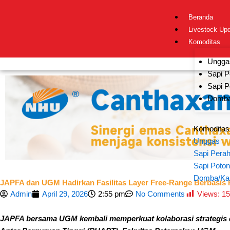
Skip
to
Beranda
content
Livestock Up
Komoditas
Ungga
Sapi P
Sapi P
Domba
Komoditas
Unggas
Sapi Pera
Sapi Poto
Domba/Ka
JAPFA dan UGM Hadirkan Fasilitas Layer Free-Range Berbasis
Views:
15
Admin
April 29, 2026
2:55 pm
No Comments
JAPFA bersama UGM kembali memperkuat kolaborasi strategis da