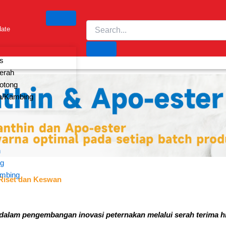
date
s
erah
otong
/Kambing
h
ng
mbing
 Riset dan Keswan
lam pengembangan inovasi peternakan melalui serah terima hiba