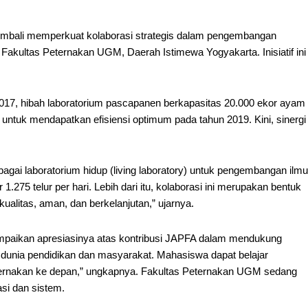
bali memperkuat kolaborasi strategis dalam pengembangan
 Fakultas Peternakan UGM, Daerah Istimewa Yogyakarta. Inisiatif ini
2017, hibah laboratorium pascapanen berkapasitas 20.000 ekor ayam
ntuk mendapatkan efisiensi optimum pada tahun 2019. Kini, sinergi
bagai laboratorium hidup (living laboratory) untuk pengembangan ilmu
275 telur per hari. Lebih dari itu, kolaborasi ini merupakan bentuk
litas, aman, dan berkelanjutan,” ujarnya.
mpaikan apresiasinya atas kontribusi JAPFA dalam mendukung
 dunia pendidikan dan masyarakat. Mahasiswa dapat belajar
peternakan ke depan,” ungkapnya. Fakultas Peternakan UGM sedang
si dan sistem.