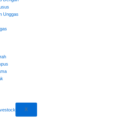
husus
n Unggas
gas
rah
mpus
ama
ak
X