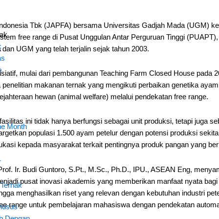
k
donesia Tbk (JAPFA) bersama Universitas Gadjah Mada (UGM) kem
tak
sistem free range di Pusat Unggulan Antar Perguruan Tinggi (PUAPT),
k
dan UGM yang telah terjalin sejak tahun 2003.
as
o
nisiatif, mulai dari pembangunan Teaching Farm Closed House pada 
enelitian makanan ternak yang mengikuti perbaikan genetika ayam u
ejahteraan hewan (animal welfare) melalui pendekatan free range.
itas ini tidak hanya berfungsi sebagai unit produksi, tetapi juga se
he Month
etkan populasi 1.500 ayam petelur dengan potensi produksi sekitar 1.
si kepada masyarakat terkait pentingnya produk pangan yang berkua
r
. Ir. Budi Guntoro, S.Pt., M.Sc., Ph.D., IPU., ASEAN Eng, menya
menjadi pusat inovasi akademis yang memberikan manfaat nyata bagi
 Ternak
ingga menghasilkan riset yang relevan dengan kebutuhan industri 
ee range untuk pembelajaran mahasiswa dengan pendekatan automa
husus
ab Dengan