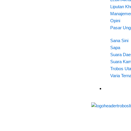
Liputan K
Manajeme
Opini
Pasar Ung
Sana Sini
Sapa
Suara Dae
Suara Ka
Trobos Ut
Varia Tern
Produk