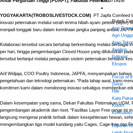
Antar Perguruan Tinggi (PUAPT), Fakultas Peternakan UGM
Hobi Livestoc
Rubrik Cetak
YOGYAKARTA(TROBOSLIVESTOCK.COM)
PT Japfa Comfeed In
Rubrik Ce
inovasi peternakan melalui serah terima hibah ayam petelur (layer) 
Agri Terna
menjadi tonggak baru dalam kemitraan jangka panjang antara JAPFA 
Agri Ungg
Agro Tekn
Kolaborasi tersebut secara bertahap berkembang melalui berbagai i
Analisis
per hari, hingga pengembangan Closed House yang difokuskan pada p
Editorial
tersebut berlanjut melalui penguatan sistem peternakan berbasis kes
Ekspos
Arif Widjaja, COO Poultry Indonesia, JAPFA, menyampaikan bahwa fasil
Focus of t
pengetahuan dan teknologi peternakan. “Pada tahap awal, kami menarg
Gerai
komitmen kami dalam mendorong inovasi sekaligus memberikan eduka
Hilir
Kata Paka
Dalam kesempatan yang sama, Dekan Fakultas Peternakan UGM, Prof
Kolom
pengembangan akademik dan riset. “Fasilitas Layer Free range ini 
Konsultasi
langsung mengenai praktik terbaik dalam kesejahteraan hewan, seh
mengembangkan tiga model kandang yaitu Cages, Cage-free dan Fr
Laporan K
Lebih Akr