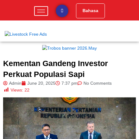
Skip
to
Bahasa
content
Kementan Gandeng Investor
Perkuat Populasi Sapi
Admin
June 20, 2025
7:37 pm
No Comments
Views:
22