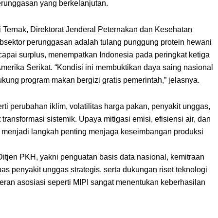
erunggasan yang berkelanjutan.
i Ternak, Direktorat Jenderal Peternakan dan Kesehatan
sektor perunggasan adalah tulang punggung protein hewani
capai surplus, menempatkan Indonesia pada peringkat ketiga
erika Serikat. “Kondisi ini membuktikan daya saing nasional
ng program makan bergizi gratis pemerintah,” jelasnya.
i perubahan iklim, volatilitas harga pakan, penyakit unggas,
ansformasi sistemik. Upaya mitigasi emisi, efisiensi air, dan
n menjadi langkah penting menjaga keseimbangan produksi
itjen PKH, yakni penguatan basis data nasional, kemitraan
bas penyakit unggas strategis, serta dukungan riset teknologi
. Peran asosiasi seperti MIPI sangat menentukan keberhasilan