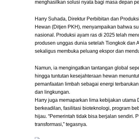
menghasilkan solusi nyata bagi masa depan p
Harry Suhada, Direktur Perbibitan dan Produks
Hewan (Ditjen PKH), menyampaikan bahwa sub
nasional. Produksi ayam ras di 2025 telah men
produsen unggas dunia setelah Tiongkok dan Am
sekaligus membuka peluang ekspor dan menduku
Namun, ia mengingatkan tantangan global sepert
hingga tuntutan kesejahteraan hewan menuntut tr
pemanfaatan limbah sebagai energi terbaruka
dan lingkungan.
Harry juga memaparkan lima kebijakan utama D
berkeadilan, fasilitasi bioteknologi, program be
hijau. “Pemerintah tidak bisa berjalan sendiri
transformasi,” tegasnya.