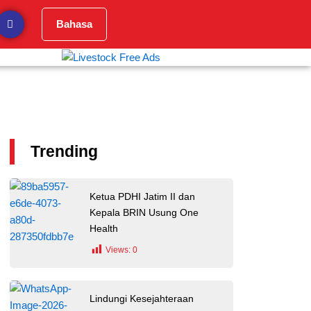
Bahasa
Trending
Ketua PDHI Jatim II dan
Kepala BRIN Usung One
Health
Views:
0
Lindungi Kesejahteraan