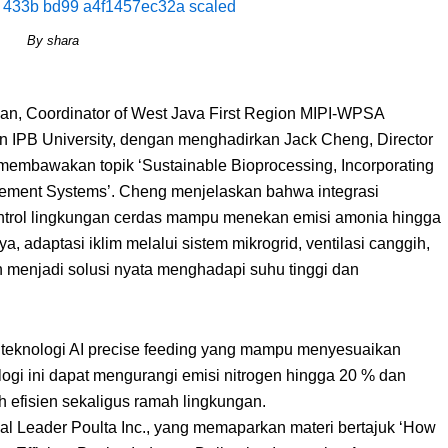
By shara
wan, Coordinator of West Java First Region MIPI-WPSA
n IPB University, dengan menghadirkan Jack Cheng, Director
g membawakan topik ‘Sustainable Bioprocessing, Incorporating
ement Systems’. Cheng menjelaskan bahwa integrasi
kontrol lingkungan cerdas mampu menekan emisi amonia hingga
, adaptasi iklim melalui sistem mikrogrid, ventilasi canggih,
 menjadi solusi nyata menghadapi suhu tinggi dan
a teknologi AI precise feeding yang mampu menyesuaikan
logi ini dapat mengurangi emisi nitrogen hingga 20 % dan
h efisien sekaligus ramah lingkungan.
onal Leader Poulta Inc., yang memaparkan materi bertajuk ‘How