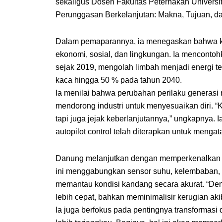
sekaligus Dosen Fakultas Peternakan Univers
Perunggasan Berkelanjutan: Makna, Tujuan, da
Dalam pemaparannya, ia menegaskan bahwa kebe
ekonomi, sosial, dan lingkungan. Ia mencontoh
sejak 2019, mengolah limbah menjadi energi t
kaca hingga 50 % pada tahun 2040.
Ia menilai bahwa perubahan perilaku generasi 
mendorong industri untuk menyesuaikan diri. 
tapi juga jejak keberlanjutannya,” ungkapnya
autopilot control telah diterapkan untuk menga
Danung melanjutkan dengan memperkenalkan in
ini menggabungkan sensor suhu, kelembaban,
memantau kondisi kandang secara akurat. “Den
lebih cepat, bahkan meminimalisir kerugian aki
Ia juga berfokus pada pentingnya transformasi di