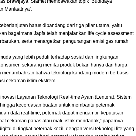
itas Brawijaya. Slamet membawakan topik ‘Budidaya
n Manfaatnya’.
rlanjutan harus dipandang dari tiga pilar utama, yaitu
kan bagaimana Japfa telah menjalankan life cycle assessment
erbarukan, serta menargetkan pengurangan emisi gas rumah
muda yang lebih peduli terhadap sosial dan lingkungan
“Konsumen sekarang menilai produk bukan hanya dari harga,
. Ia menambahkan bahwa teknologi kandang modern berbasis
tasi cekaman iklim ekstrem.
ovasi Layanan Teknologi Real-time Ayam (Lentera). Sistem
 hingga kecerdasan buatan untuk membantu peternak
gan data real-time, peternak dapat mengambil keputusan
bat cekaman panas atau mati listrik mendadak,” paparnya.
gital di tingkat peternak kecil, dengan versi teknologi lite yang