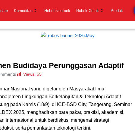
pdate
Komoditas
Hobi Livestock
Rubrik Cetak
Produk
men Budidaya Perunggasan Adaptif
Views:
55
omments
minar Nasional yang digelar oleh Masyarakat Ilmu
anajemen Lingkungan Berkelanjutan & Teknologi Adaptif
sung pada Kamis (18/9), di ICE-BSD City, Tangerang. Seminar
ILDEX 2025, menghadirkan para pakar, praktisi, akademisi,
n internasional untuk berdiskusi mengenai strategi
duksi, serta pemanfaatan teknologi terkini.