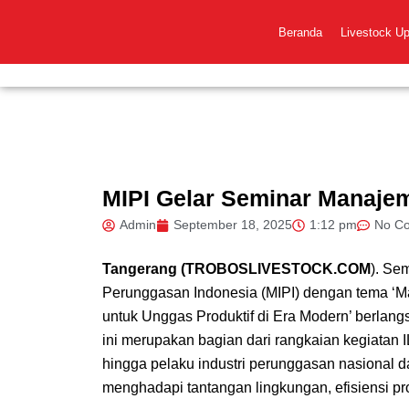
Skip
to
Beranda
Livestock U
content
MIPI Gelar Seminar Manaje
Admin
September 18, 2025
1:12 pm
No C
Tangerang (TROBOSLIVESTOCK.COM
). Se
Perunggasan Indonesia (MIPI) dengan tema ‘M
untuk Unggas Produktif di Era Modern’ berlang
ini merupakan bagian dari rangkaian kegiatan 
hingga pelaku industri perunggasan nasional da
menghadapi tantangan lingkungan, efisiensi pro