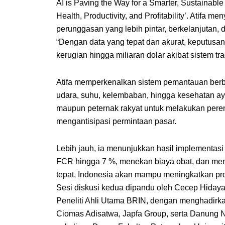
AI is Paving the Way for a Smarter, Sustainable 
Health, Productivity, and Profitability’. Atifa 
perunggasan yang lebih pintar, berkelanjutan, 
“Dengan data yang tepat dan akurat, keputusan
kerugian hingga miliaran dolar akibat sistem tra
Atifa memperkenalkan sistem pemantauan berb
udara, suhu, kelembaban, hingga kesehatan ay
maupun peternak rakyat untuk melakukan peren
mengantisipasi permintaan pasar.
Lebih jauh, ia menunjukkan hasil implementa
FCR hingga 7 %, menekan biaya obat, dan men
tepat, Indonesia akan mampu meningkatkan pro
Sesi diskusi kedua dipandu oleh Cecep Hidaya
Peneliti Ahli Utama BRIN, dengan menghadirk
Ciomas Adisatwa, Japfa Group, serta Danung N