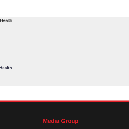
Health
Media Group