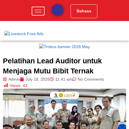
Skip
to
Bahasa
content
Pelatihan Lead Auditor untuk
Menjaga Mutu Bibit Ternak
Admin
July 18, 2025
11:41 am
No Comments
Views:
43