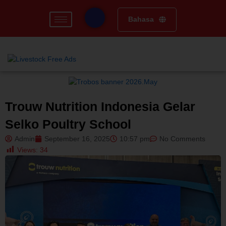
Skip
to
Bahasa
content
Trouw Nutrition Indonesia Gelar
Selko Poultry School
Admin
September 16, 2025
10:57 pm
No Comments
Views:
34