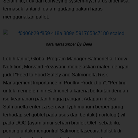
Selain itu, truk dan
conveying system
-nya harus diperiksa,
termasuk lantai di dalam gudang pakan harus
menggunakan
pallet
.
para narasumber By Bella
Lebih lanjut,
Global Program Manager Salmonella
Trouw
Nutrition, Morvarid Rezavani, menjelaskan materi dengan
judul “
Feed to Food Safety and Salmonella Risk
Management Importance in Poultry Production
”. “Penting
untuk mengeleminir
Salmonella
karena berkaitan dengan
isu keamanan palan hingga pangan. Adapun
infeksi
Salmonella
enterica
serovar
Typhimurium
berpengarug
terhadap sel goblet pada usus dan bentuk (morfologi) vili
pada DOC (ayam umur sehari)
broiler
. Oleh sebab itu,
penting untuk mengontrol
Salmonella
secara holistik di