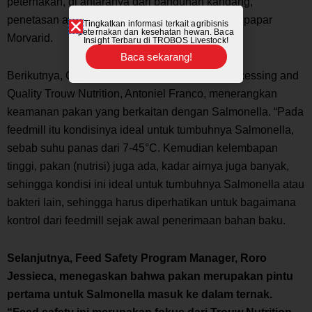
peternakan, di antaranya dari bangunan kandang,
penetasan ayam, pakan, hingga
litter
kandang,” papar
Tingkatkan informasi terkait agribisnis
peternakan dan kesehatan hewan. Baca
Morvarid.
Insight Terbaru di TROBOS Livestock!
Baca sekarang!
Berikutnya,
Global Program Manager Feed Processing and
Quality
Trouw Nutrition, Antoniel Franco, menerangkan
keamanan pakan yang berkaitan dengan
Salmonella
. “Pada
feedmill
itu kondisinya ideal untuk tumbuhnya
Salmonella
,
sebab suhu panas dari 7-45°C. Kemudian kelembapan
tinggi, pakan (nutrisi) juga ada, kadar airnya juga banyak,
sehingga kondisi ini ideal untuk tumbuhnya
Salmonella
atau
bakteri lain, sehingga harus diperhatikan untuk bagaimana
kontrol dari
feedmill
sejak awal penerimaan bahan baku.
Selanjutnya,
Feed Safety Program Manager
, Roro
Jessieca, menegaskan bahwa pakan merupakan pintu
pertama untuk
Salmonella
masuk ke dalam ternak.