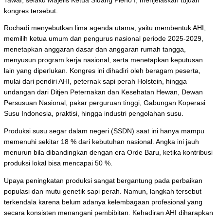
Tawaf, selaku Majelis Ketua Sidang Pleno I, menjelaskan tujuan
kongres tersebut.
Rochadi menyebutkan lima agenda utama, yaitu membentuk AHI,
memilih ketua umum dan pengurus nasional periode 2025-2029,
menetapkan anggaran dasar dan anggaran rumah tangga,
menyusun program kerja nasional, serta menetapkan keputusan
lain yang diperlukan. Kongres ini dihadiri oleh beragam peserta,
mulai dari pendiri AHI, peternak sapi perah Holstein, hingga
undangan dari Ditjen Peternakan dan Kesehatan Hewan, Dewan
Persusuan Nasional, pakar perguruan tinggi, Gabungan Koperasi
Susu Indonesia, praktisi, hingga industri pengolahan susu.
Produksi susu segar dalam negeri (SSDN) saat ini hanya mampu
memenuhi sekitar 18 % dari kebutuhan nasional. Angka ini jauh
menurun bila dibandingkan dengan era Orde Baru, ketika kontribusi
produksi lokal bisa mencapai 50 %.
Upaya peningkatan produksi sangat bergantung pada perbaikan
populasi dan mutu genetik sapi perah. Namun, langkah tersebut
terkendala karena belum adanya kelembagaan profesional yang
secara konsisten menangani pembibitan. Kehadiran AHI diharapkan