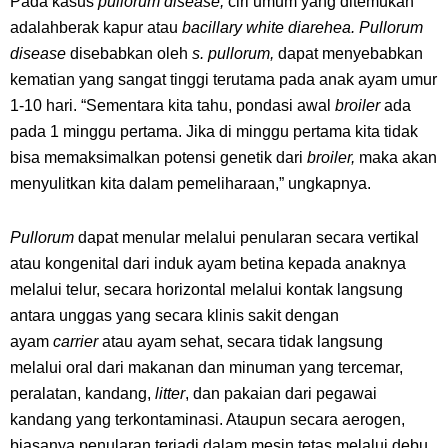
Pada kasus
pullorum disease,
ciri umum yang ditemukan
adalahberak kapur atau
bacillary white diarehea. Pullorum
disease
disebabkan oleh
s. pullorum,
dapat menyebabkan
kematian yang sangat tinggi terutama pada anak ayam umur
1-10 hari. “Sementara kita tahu, pondasi awal
broiler
ada
pada 1 minggu pertama. Jika di minggu pertama kita tidak
bisa memaksimalkan potensi genetik dari
broiler,
maka akan
menyulitkan kita dalam pemeliharaan,” ungkapnya.
Pullorum
dapat menular melalui penularan secara vertikal
atau kongenital dari induk ayam betina kepada anaknya
melalui telur, secara horizontal melalui kontak langsung
antara unggas yang secara klinis sakit dengan
ayam
carrier
atau ayam sehat, secara tidak langsung
melalui oral dari makanan dan minuman yang tercemar,
peralatan, kandang,
litter
, dan pakaian dari pegawai
kandang yang terkontaminasi. Ataupun secara aerogen,
biasanya penularan terjadi dalam mesin tetas melalui debu,