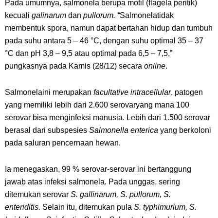
Pada umumnya, salmonela berupa motil (flagela peritik)
kecuali
galinarum
dan
pullorum. “
Salmonelatidak
membentuk spora, namun dapat bertahan hidup dan tumbuh
pada suhu antara 5 – 46 °C, dengan suhu optimal 35 – 37
°C dan pH 3,8 – 9,5 atau optimal pada 6,5 – 7,5,”
pungkasnya pada Kamis (28/12) secara
online
.
Salmonelaini merupakan
facultative intracellular
, patogen
yang memiliki lebih dari 2.600 serovaryang mana 100
serovar bisa menginfeksi manusia. Lebih dari 1.500 serovar
berasal dari subspesies
Salmonella enterica
yang berkoloni
pada saluran pencernaan hewan.
Ia menegaskan, 99 % serovar-serovar ini bertanggung
jawab atas infeksi salmonela
.
Pada unggas, sering
ditemukan serovar
S. gallinarum, S. pullorum, S.
enteriditis.
Selain itu, ditemukan pula
S. typhimurium, S.