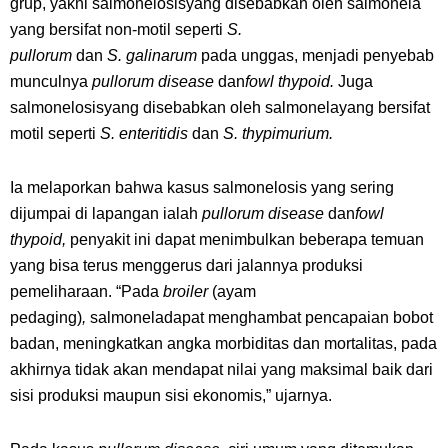
grup, yakni salmonelosisyang disebabkan oleh salmonela
yang bersifat non-motil seperti
S.
pullorum
dan
S.
galinarum
pada unggas, menjadi penyebab
munculnya
pullorum disease
dan
fowl thypoid.
Juga
salmonelosisyang disebabkan oleh salmonelayang bersifat
motil seperti
S. enteritidis
dan
S. thypimurium.
Ia melaporkan bahwa kasus salmonelosis yang sering
dijumpai di lapangan ialah
pullorum disease
dan
fowl
thypoid,
penyakit ini dapat menimbulkan beberapa temuan
yang bisa terus menggerus dari jalannya produksi
pemeliharaan. “Pada
broiler
(ayam
pedaging)
,
salmoneladapat menghambat pencapaian bobot
badan, meningkatkan angka morbiditas dan mortalitas, pada
akhirnya tidak akan mendapat nilai yang maksimal baik dari
sisi produksi maupun sisi ekonomis,” ujarnya.