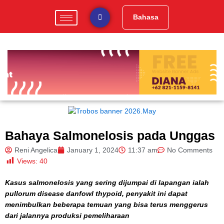
Skip
to
Bahasa
content
Bahaya Salmonelosis pada Unggas
Reni Angelica
January 1, 2024
11:37 am
No Comments
Views:
40
Kasus salmonelosis yang sering dijumpai di lapangan ialah
pullorum disease danfowl thypoid, penyakit ini dapat
menimbulkan beberapa temuan yang bisa terus menggerus
dari jalannya produksi pemeliharaan