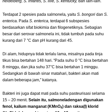
heidelberg, S. infantis, S. lille, S. kentucky,
dan lain-lain.
Terdapat 2 spesies pada salmonela
,
yaitu
S. bongori
dan
S.
enterica.
Pada
S. enterica,
terdapat 6 subspesies
berdasarkan sifat biokimia dan filogenetiknya. Sebagian
besar dari serovar salmonela ini, tidak tumbuh pada suhu
kurang dari 7 °C dan pH kurang dari 45.
Di alam, hidupnya tidak terlalu lama, misalnya pada tinja
tikus bisa bertahan 148 hari. “Pada suhu 0 °C bisa bertahan
8 minggu, dan jika suhu 37°C bisa bertahan 1 minggu.
Sedangkan di bawah sinar matahari, bakteri akan mati
dalam beberapa jam,” katanya.
Bakteri ini juga dapat mati pada suhu pasteurisasi selama
15 – 20 menit.
Selain itu, salmonela
dengan digunakan
fenol, kalium manganat (KMnO
) dan raksa(I) klorid
4