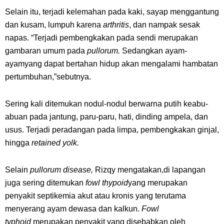
Selain itu, terjadi kelemahan pada kaki, sayap menggantung
dan kusam, lumpuh karena
arthritis
, dan nampak sesak
napas. “Terjadi pembengkakan pada sendi merupakan
gambaran umum pada
pullorum.
Sedangkan ayam-
ayamyang dapat bertahan hidup akan mengalami hambatan
pertumbuhan,”sebutnya.
Sering kali ditemukan nodul-nodul berwarna putih keabu-
abuan pada jantung, paru-paru, hati, dinding ampela, dan
usus. Terjadi peradangan pada limpa, pembengkakan ginjal,
hingga
retained yolk.
Selain
pullorum disease,
Rizqy mengatakan,di lapangan
juga sering ditemukan
fowl thypoid
yang merupakan
penyakit septikemia akut atau kronis yang terutama
menyerang ayam dewasa dan kalkun.
Fowl
typhoid
merupakan penyakit yang disebabkan oleh