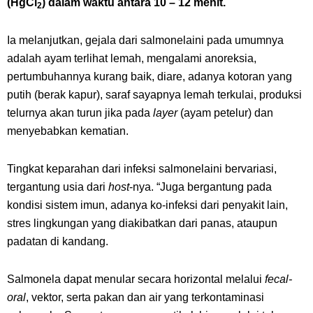
(HgCl
) dalam waktu antara 10 – 12 menit.
2
Ia melanjutkan, gejala dari salmonelaini pada umumnya
adalah ayam terlihat lemah, mengalami anoreksia,
pertumbuhannya kurang baik, diare, adanya kotoran yang
putih (berak kapur), saraf sayapnya lemah terkulai, produksi
telurnya akan turun jika pada
layer
(ayam petelur) dan
menyebabkan kematian.
Tingkat keparahan dari infeksi salmonelaini bervariasi,
tergantung usia dari
host
-nya. “Juga bergantung pada
kondisi sistem imun, adanya ko-infeksi dari penyakit lain,
stres lingkungan yang diakibatkan dari panas, ataupun
padatan di kandang.
Salmonela dapat menular secara horizontal melalui
fecal-
oral
, vektor, serta pakan dan air yang terkontaminasi