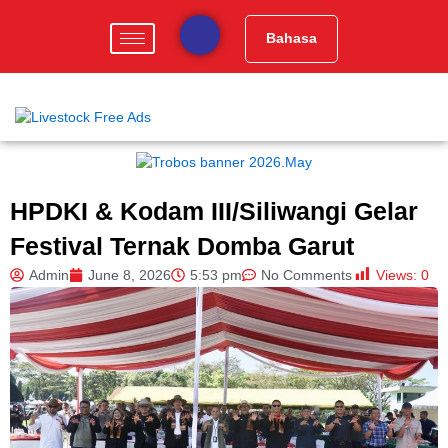
Skip
to
Bahasa
content
HPDKI & Kodam III/Siliwangi Gelar
Festival Ternak Domba Garut
Views:
0
Admin
June 8, 2026
5:53 pm
No Comments