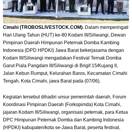
Cimahi (TROBOSLIVESTOCK.COM)
.
Dalam memperingati
Hari Ulang Tahun (HUT) ke-80 Kodam III/Siliwangi,
Dewan
Pimpinan Daerah
Himpunan Peternak Domba Kambing
Indonesia (
DPD
HPDKI)
Jawa Barat
bekerjasam
a
dengan
Kodam III/Siliwangi
mengadakan
Festival
Ternak Domba
Garut Piala Pangdam III/Siliwangi di Brigif 15/Kujang II,
Jalan Kebun Rumput, Kelurahan Baros, Kecamatan Cimahi
Tengah, Kota Cimahi, jawa Barat pada (07/06).
Kegiatan tersebut
dihadiri unsur pemerintah daerah, Forum
Koordinasi Pimpinan Daerah (Forkopimda) Kota Cimahi,
jajaran Kodam III/Siliwangi, organisasi peternak, para Ketua
DPC Himpunan Peternak Domba dan Kambing Indonesia
(HPDKI) kabupaten/kota se-Jawa Barat, peserta festival,