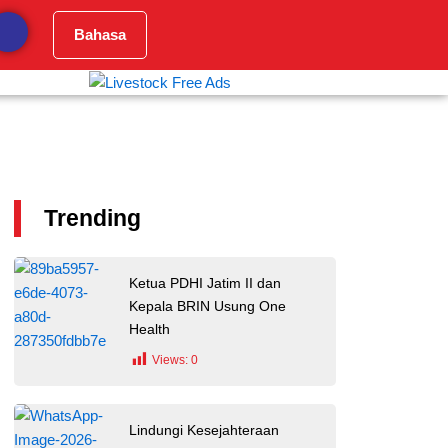
Bahasa
Trending
Ketua PDHI Jatim II dan
Kepala BRIN Usung One
Health
Views:
0
Lindungi Kesejahteraan