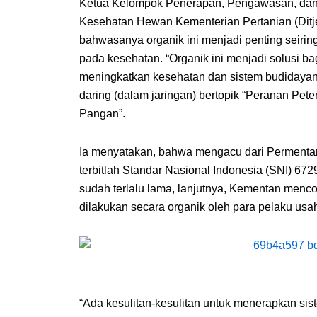
Ketua Kelompok Penerapan, Pengawasan, dan Se
Kesehatan Hewan Kementerian Pertanian (Dit
bahwasanya organik ini menjadi penting seiri
pada kesehatan. “Organik ini menjadi solusi b
meningkatkan kesehatan dan sistem budidayan
daring (dalam jaringan) bertopik “Peranan P
Pangan”.
Ia menyatakan, bahwa mengacu dari Permentan
terbitlah Standar Nasional Indonesia (SNI) 67
sudah terlalu lama, lanjutnya, Kementan menco
dilakukan secara organik oleh para pelaku usa
“Ada kesulitan-kesulitan untuk menerapkan sis