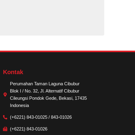
Lindungi Kes
Admin
August
Kontak
Perumahan Taman Laguna Cibubur
Blok I / No. 32, Jl. Alternatif Cibubur
Cileungsi Pondok Gede, Bekasi, 17435
Indonesia
(+6221) 843-01025 / 843-01026
(+6221) 843-01026