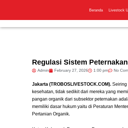
Skip
to
Beranda
Livestock 
content
Regulasi Sistem Peternakan
Admin
February 27, 2026
1:00 pm
No Com
Jakarta (TROBOSLIVESTOCK.COM).
Seirin
kesehatan, tidak sedikit dari mereka yang mem
pangan organik dari subsektor peternakan adal
memiliki dasar hukum yaitu di Peraturan Ment
Pertanian Organik.