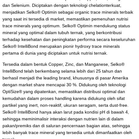
dan
Selenium
. Diciptakan dengan teknologi
chelation
terkuat,
menjadikan Selko® Optimin sebagai organic trace minerals terbaik
yang saat ini tersedia di market, memastikan pemenuhan nutrisi
trace minerals
yang optimum. Selko® Optimin mendukung status
mineral yang optimal dalam tubuh ternak, yang berkontribusi
terhadap kesehatan dan peningkatan performa secara keseluruhan
Selko® IntelliBond merupakan pionir
hydroxy trace minerals
pertama di dunia yang diciptakan untuk nutrisi ternak.
Tersedia dalam bentuk
Copper
,
Zinc
, dan
Manganese
, Selko®
IntelliBond telah berkembang selama lebih dari 25 tahun dan
berhasil menjadi the leading brand, khususnya di pasar Amerika
dengan
market share
mencapai 30 %. Didukung oleh teknologi
OptiSize® yang dipatenkan, memastikan distribusi optimal dan
kemudahan dalam proses
handling
karena didukung oleh sifat
partikel yang inert, non-reaktif, ukuran seragam, serta
dust-free
.
Selko® IntelliBond hanya akan larut pada kondisi pH di bawah 4,
sehingga meminimalisir interaksi dengan nutrien lain di dalam
pakan/premiks dan di saluran pencernaan bagian atas, sehingga
lebih banyak
trace mineral
yang tersedia untuk dimanfaatkan oleh