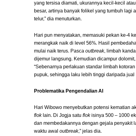
yang tersisa diamati, ukurannya kecil-kecil at
besar, artinya banyak folikel yang tumbuh la
telur,” dia menuturkan.
Hari pun menyatakan, memasuki pekan ke-4 kema
merangkak naik di level 56%. Hasil pembedaha
mulai naik terus. Pasca
outbreak
, limbah kanda
dijemur langsung. Kemudian dicampur dolomit,
“Sebenarnya perlakuan standar limbah kotoran
pupuk, sehingga laku lebih tinggi daripada jual 
Problematika Pengendalian AI
Hari Wibowo menyebutkan potensi kematian aki
flok
lain. Di Jogja satu
flok
isinya 500 – 1000 eko
dan membedakannya dengan gejala penyakit la
waktu awal
outbreak
,” jelas dia.