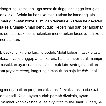
rlangsung, kematian juga semakin tinggi sehingga kerugian
idak laku. Selain itu berisiko menularkan ke kandang lain.
merugi. “
Farm
komersil mudah terkena AI karena berdekatan
la-sela rumah-rumah penduduk. Kebersihan dan penanganan
g sempit tidak memungkinkan menerapkan biosekuriti 3 zona.
i menuturkan.
osekuriti, karena kurang peduli. Mobil keluar masuk biasa
Alasannya, dianggap aman karena hari itu mobil tidak mampir
masukkan ayam dari lokasi/peternak lain, sering diabaikan.
am (
replacement
), langsung dimasukkan saja ke
flok
, tidak
ng mengabaikan program vaksinasi / revaksinasi pada saat
dah terjadi. Kalau ayam sudah pernah divaksin, ayam
i memberikan vaksinasi AI sejak
pullet
, mulai umur 28 hari, 56