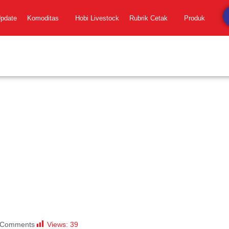
Update
Komoditas
Hobi Livestock
Rubrik Cetak
Produk
Views:
39
 Comments