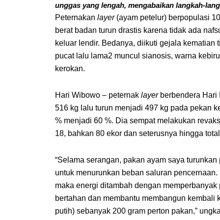
unggas yang lengah, mengabaikan langkah-lan
Peternakan
layer
(ayam petelur) berpopulasi 10
berat badan turun drastis karena tidak ada nafs
keluar lendir. Bedanya, diikuti gejala kematian
pucat lalu lama2 muncul sianosis, warna kebiru
kerokan.
Hari Wibowo – peternak
layer
berbendera Hari F
516 kg lalu turun menjadi 497 kg pada pekan 
% menjadi 60 %. Dia sempat melakukan revaksin
18, bahkan 80 ekor dan seterusnya hingga total 
“Selama serangan, pakan ayam saya turunkan pr
untuk menurunkan beban saluran pencernaan.
maka energi ditambah dengan memperbanyak por
bertahan dan membantu membangun kembali k
putih) sebanyak 200 gram perton pakan,” ung