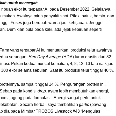
gkah untuk mencegah
 ribuan ekor itu terpapar AI pada Desember 2022. Gejalanya,
u makan. Awalnya mirip penyakit snot. Pilek, batuk, bersin, dan
 tinggi. Feses juga berubah warna jadi kehijauan. Jengger
an. Demikian pula pada kaki, ada jejak kebiruan seperti
arm yang terpapar AI itu menuturkan, produksi telur awalnya
kedua serangan.
Hen Day Average
(HDA) turun drastis dari 82
asi. Pekan kedua muncul kematian, 4, 8, 12, 13 lalu naik jadi
300 ekor selama sebulan. Saat itu produksi telur tinggal 40 %.
oteinnya, sampai tinggal 14 %. Pengurangan protein ini,
 Sebab pada kondisi
drop,
ayam lebih membutuhkan energi,
si jagung pada formulasi. Energi sangat perlu untuk
ekebalan. Secara herbal, saya tambahkan
garlic
(bawang
kap dia pada Mimbar TROBOS Livestock #43 “Mengulas