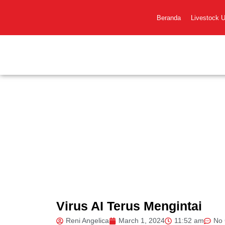
Skip
to
Beranda
Livestock 
content
Virus AI Terus Mengintai
Reni Angelica
March 1, 2024
11:52 am
No