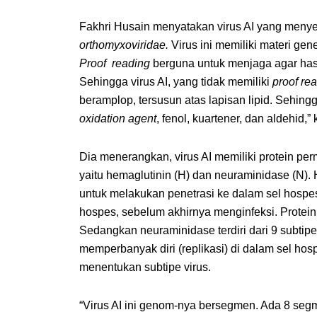
Fakhri Husain menyatakan virus AI yang menyera
orthomyxoviridae.
Virus ini memiliki materi gen
Proof
reading
berguna untuk menjaga agar hasi
Sehingga virus AI, yang tidak memiliki
proof re
beramplop, tersusun atas lapisan lipid. Sehingg
oxidation agent
, fenol, kuartener, dan aldehid,”
Dia menerangkan, virus AI memiliki protein per
yaitu hemaglutinin (H) dan neuraminidase (N). H
untuk melakukan penetrasi ke dalam sel hosp
hospes, sebelum akhirnya menginfeksi. Protein H
Sedangkan neuraminidase terdiri dari 9 subtipe 
memperbanyak diri (replikasi) di dalam sel hos
menentukan subtipe virus.
“Virus AI ini genom-nya bersegmen. Ada 8 segm