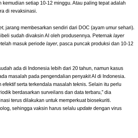
n kemudian setiap 10-12 minggu. Atau paling tepat adalah
ra di revaksinasi.
et
, jarang membesarkan sendiri dari DOC (ayam umur sehari).
ibeli sudah divaksin AI oleh produsennya. Peternak
layer
setelah masuk periode
layer
, pasca puncak produksi dan 10-12
dah ada di Indonesia lebih dari 20 tahun, namun kasus
 ada masalah pada pengendalian penyakit AI di Indonesia.
efektif serta terkendala masalah teknis. Selain itu perlu
odik berdasarkan surveilans dan data terbaru,” dia
si terus dilakukan untuk memperkuat biosekuriti.
olog, sehingga vaksin harus selalu
update
dengan virus