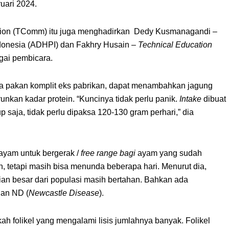
ruari 2024.
on (TComm) itu juga menghadirkan Dedy Kusmanagandi –
donesia (ADHPI) dan Fakhry Husain –
Technical Education
ai pembicara.
a pakan komplit eks pabrikan, dapat menambahkan jagung
unkan kadar protein. “Kuncinya tidak perlu panik.
Intake
dibuat
p saja, tidak perlu dipaksa 120-130 gram perhari,” dia
 ayam untuk bergerak /
free range bagi
ayam yang sudah
n, tetapi masih bisa menunda beberapa hari. Menurut dia,
ian besar dari populasi masih bertahan. Bahkan ada
gan ND (
Newcastle Disease
).
ah folikel yang mengalami lisis jumlahnya banyak. Folikel