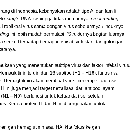
ng di Indonesia, kebanyakan adalah tipe A, dari famili
etik
single
RNA, sehingga tidak mempunyai
proof reading.
l replikasi virus sama dengan virus sebelumnya / induknya.
ading
ini lebih mudah bermutasi. “Strukturnya bagian luarnya
a sensitif terhadap berbagai jenis disinfektan dari golongan
 katanya.
mukaan yang menentukan subtipe virus dan faktor infeksi virus,
emaglutinin terdiri dari 16 subtipe (H1 – H16), fungsinya
es. Hemaglutinin akan membuat virus menempel pada sel
 ini juga menjadi target netralisasi dari antibodi ayam.
(N1 – N9), berfungsi untuk keluar dari sel setelah
pes. Kedua protein H dan N ini dipergunakan untuk
en gen hemaglutinin atau HA, kita fokus ke gen