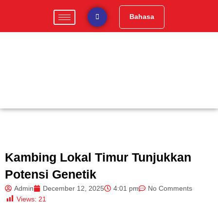
Skip
to
Bahasa
content
Kambing Lokal Timur Tunjukkan
Potensi Genetik
Admin
December 12, 2025
4:01 pm
No Comments
Views:
21